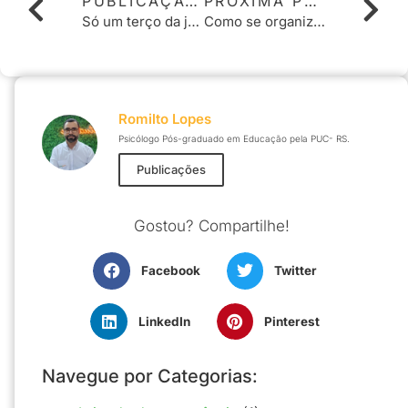
PUBLICAÇÃO ANTERIOR
PRÓXIMA PUBLICAÇÃO
Só um terço da jornada de trabalho é de “trabalho de verdade”
Como se organizar para estudar?
Romilto Lopes
Psicólogo Pós-graduado em Educação pela PUC- RS.
Publicações
Gostou? Compartilhe!
Facebook
Twitter
LinkedIn
Pinterest
Navegue por Categorias: